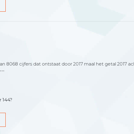
G
van 8068 cijfers dat ontstaat door 2017 maal het getal 2017 ac
7⋯
r 144?
G