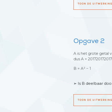
TOON DE UITWERKIN
Opgave 2
A is het grote getal 
dus A = 20172017201
B = A² − 1
➢ Is B deelbaar doo
TOON DE UITWERKIN