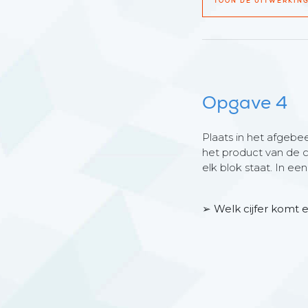
TOON DE UITWERKIN
Opgave 4
Plaats in het afgebeel
het product van de ci
elk blok staat. In e
➢ Welk cijfer komt e