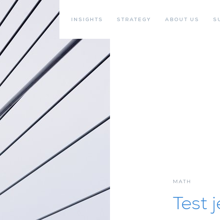
INSIGHTS
STRATEGY
ABOUT US
S
MATH
Test 