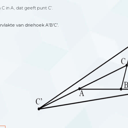
C in A, dat geeft punt C’.
lakte van driehoek A’B’C’.